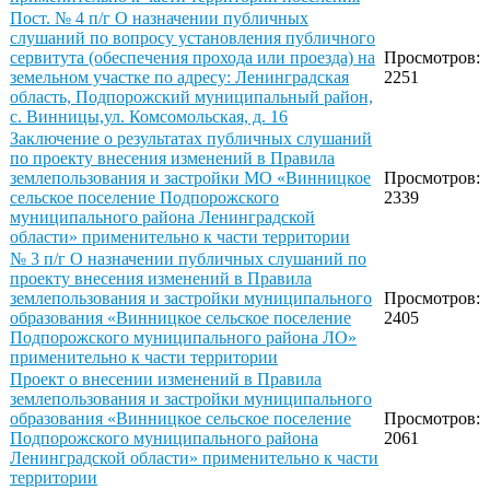
Пост. № 4 п/г О назначении публичных
слушаний по вопросу установления публичного
сервитута (обеспечения прохода или проезда) на
Просмотров:
земельном участке по адресу: Ленинградская
2251
область, Подпорожский муниципальный район,
с. Винницы,ул. Комсомольская, д. 16
Заключение о результатах публичных слушаний
по проекту внесения изменений в Правила
землепользования и застройки МО «Винницкое
Просмотров:
сельское поселение Подпорожского
2339
муниципального района Ленинградской
области» применительно к части территории
№ 3 п/г О назначении публичных слушаний по
проекту внесения изменений в Правила
землепользования и застройки муниципального
Просмотров:
образования «Винницкое сельское поселение
2405
Подпорожского муниципального района ЛО»
применительно к части территории
Проект о внесении изменений в Правила
землепользования и застройки муниципального
образования «Винницкое сельское поселение
Просмотров:
Подпорожского муниципального района
2061
Ленинградской области» применительно к части
территории