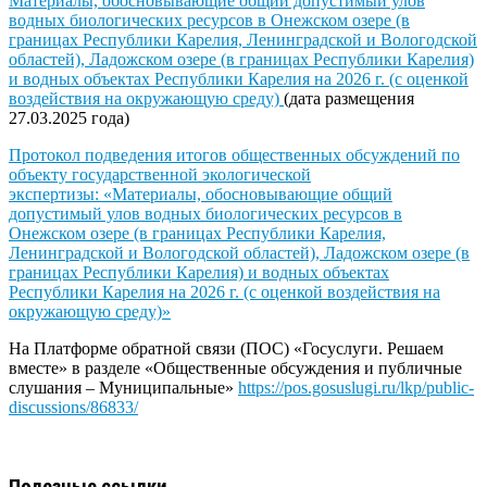
Материалы, обосновывающие общий допустимый улов
водных биологических ресурсов в Онежском озере (в
границах Республики Карелия, Ленинградской и Вологодской
областей), Ладожском озере (в границах Республики Карелия)
и водных объектах Республики Карелия на 2026 г. (с оценкой
воздействия на окружающую среду)
(дата размещения
27.03.2025 года)
Протокол подведения итогов общественных обсуждений по
объекту государственной экологической
экспертизы: «Материалы, обосновывающие общий
допустимый улов водных биологических ресурсов в
Онежском озере (в границах Республики Карелия,
Ленинградской и Вологодской областей), Ладожском озере (в
границах Республики Карелия) и водных объектах
Республики Карелия на 2026 г. (с оценкой воздействия на
окружающую среду)»
На Платформе обратной связи (ПОС) «Госуслуги. Решаем
вместе» в разделе «Общественные обсуждения и публичные
слушания – Муниципальные»
https://pos.gosuslugi.ru/lkp/public-
discussions/86833/
Полезные ссылки