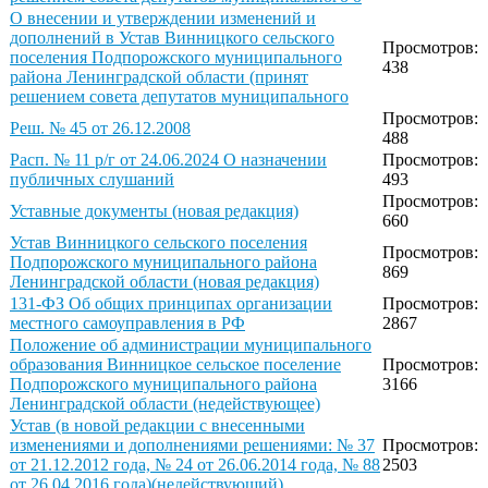
О внесении и утверждении изменений и
дополнений в Устав Винницкого сельского
Просмотров:
поселения Подпорожского муниципального
438
района Ленинградской области (принят
решением совета депутатов муниципального
Просмотров:
Реш. № 45 от 26.12.2008
488
Расп. № 11 р/г от 24.06.2024 О назначении
Просмотров:
публичных слушаний
493
Просмотров:
Уставные документы (новая редакция)
660
Устав Винницкого сельского поселения
Просмотров:
Подпорожского муниципального района
869
Ленинградской области (новая редакция)
131-ФЗ Об общих принципах организации
Просмотров:
местного самоуправления в РФ
2867
Положение об администрации муниципального
образования Винницкое сельское поселение
Просмотров:
Подпорожского муниципального района
3166
Ленинградской области (недействующее)
Устав (в новой редакции с внесенными
изменениями и дополнениями решениями: № 37
Просмотров:
от 21.12.2012 года, № 24 от 26.06.2014 года, № 88
2503
от 26.04.2016 года)(недействующий)