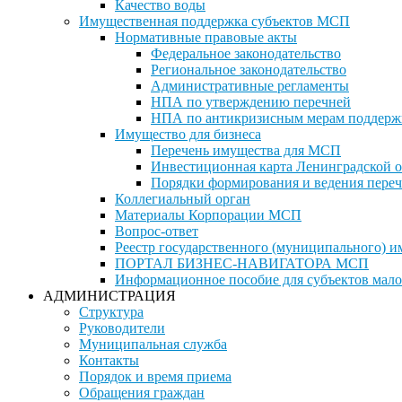
Качество воды
Имущественная поддержка субъектов МСП
Нормативные правовые акты
Федеральное законодательство
Региональное законодательство
Административные регламенты
НПА по утверждению перечней
НПА по антикризисным мерам поддерж
Имущество для бизнеса
Перечень имущества для МСП
Инвестиционная карта Ленинградской о
Порядки формирования и ведения переч
Коллегиальный орган
Материалы Корпорации МСП
Вопрос-ответ
Реестр государственного (муниципального) 
ПОРТАЛ БИЗНЕС-НАВИГАТОРА МСП
Информационное пособие для субъектов мало
АДМИНИСТРАЦИЯ
Структура
Руководители
Муниципальная служба
Контакты
Порядок и время приема
Обращения граждан