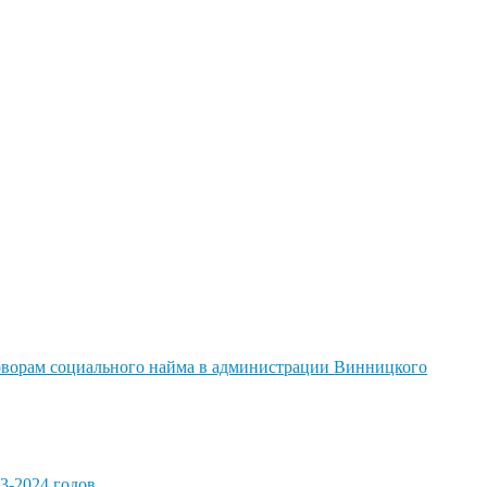
говорам социального найма в администрации Винницкого
3-2024 годов