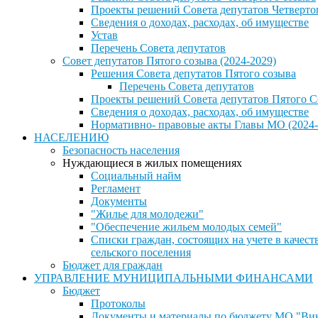
Проекты решений Совета депутатов Четверто
Сведения о доходах, расходах, об имуществе
Устав
Перечень Совета депутатов
Совет депутатов Пятого созыва (2024-2029)
Решения Совета депутатов Пятого созыва
Перечень Совета депутатов
Проекты решений Совета депутатов Пятого С
Сведения о доходах, расходах, об имуществе
Нормативно- правовые акты Главы МО (2024-
НАСЕЛЕНИЮ
Безопасность населения
Нуждающиеся в жилых помещениях
Социальный найм
Регламент
Документы
"Жилье для молодежи"
"Обеспечение жильем молодых семей"
Списки граждан, состоящих на учете в каче
сельского поселения
Бюджет для граждан
УПРАВЛЕНИЕ МУНИЦИПАЛЬНЫМИ ФИНАНСАМИ
Бюджет
Протоколы
Документы и материалы по бюджету МО "Винн