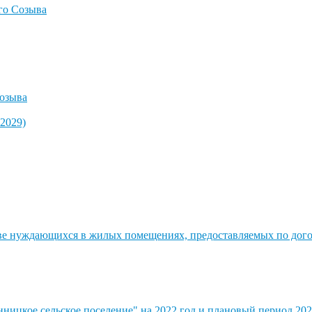
го Созыва
озыва
2029)
стве нуждающихся в жилых помещениях, предоставляемых по до
ицкое сельское поселение" на 2022 год и плановый период 202