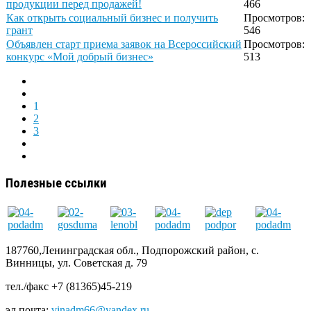
продукции перед продажей!
466
Как открыть социальный бизнес и получить
Просмотров:
грант
546
Объявлен старт приема заявок на Всероссийский
Просмотров:
конкурс «Мой добрый бизнес»
513
1
2
3
Полезные ссылки
187760,Ленинградская обл., Подпорожский район, с.
Винницы, ул. Советская д. 79
тел./факс +7 (81365)45-219
эл.почта:
vinadm66@yandex.ru