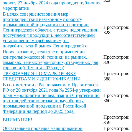
329
округу 27 ноября 2024 года проводит публичное
мероприятие
В целях совершенствования мер
противодействия незаконному обороту
промышленной продукции на территории
Просмотров:
Ленинградской области, а также недопущения
328
поступления продукции, несоответствующей
установленным требованиям, на
потребительский рынок Ленинградской о
Новое в законодательстве о применении
контрольно-кассовой техники на рынках,
Просмотров:
ярмарках и иных территориях, отведенных для
320
торговли (с 1 марта 2025 года)
ТРЕБОВАНИЯ ПО МАРКИРОВКЕ
Просмотров:
СРЕДСТВАМИ ИДЕНТИФИКАЦИИ
368
В соответствии с Распоряжением Правительства
РФ от 20 октября 2021 года № 2964-р утвержден
план мероприятий по реализации Стратегии по
Просмотров:
противодействию незаконному обороту
360
промышленной продукции в Российской
Федерации на период до 2025 года.
Просмотров:
ВНИМАНИЕ!
359
Обязательная проверка маркированной
Просмотров: