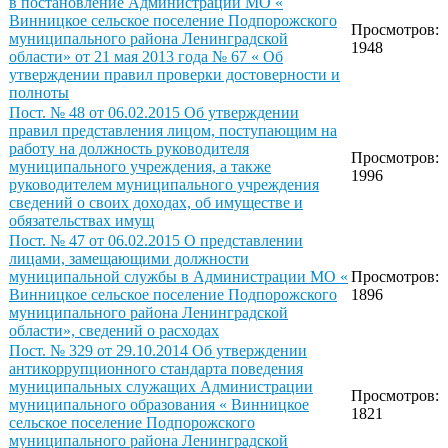
в постановление Администрации МО «
Винницкое сельское поселение Подпорожского
Просмотров:
муниципального района Ленинградской
1948
области» от 21 мая 2013 года № 67 « Об
утверждении правил проверки достоверности и
полноты
Пост. № 48 от 06.02.2015 Об утверждении
правил представления лицом, поступающим на
работу на должность руководителя
Просмотров:
муниципального учреждения, а также
1996
руководителем муниципального учреждения
сведений о своих доходах, об имуществе и
обязательствах имущ
Пост. № 47 от 06.02.2015 О представлении
лицами, замещающими должности
муниципальной службы в Администрации МО «
Просмотров:
Винницкое сельское поселение Подпорожского
1896
муниципального района Ленинградской
области», сведений о расходах
Пост. № 329 от 29.10.2014 Об утверждении
антикоррупционного стандарта поведения
муниципальных служащих Администрации
Просмотров:
муниципального образования « Винницкое
1821
сельское поселение Подпорожского
муниципального района Ленинградской