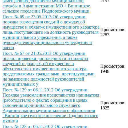
замещающих должности муниципальной
2197
службы в Администрации МО « Винницкое
сельское поселение Подпорожского муници
Пост. № 69 от 23.05.2013 Об утверждении
порядка размещения свед-ий о доходах,об
имуществе и обязат-х имущественного характера
Просмотров:
лица, поступающего на должность руководителя
2283
муниципального учреждения, а также
руководителя муниципального учреждения и
члено
Пост. № 67 от 21.05.2013 Об утверждении
правил проверки достоверности и полноты
сведений о доходах, об имуществе и
Просмотров:
обязательствах имущественного характера,
1948
представляемых гражданами, претендующими
на замещение должностей руководителей
муниципальных у
Пост. № 129 от 06.11.2012 Об утверждении
Порядка уведомления представителя нанимателя
(работодателя) о фактах обращения в целях
Просмотров:
склонения муниципального служащего
1825
Администрации муниципального образования
"Винницкое сельское поселение Подпорожского
муници
Пост. № 128 от 06.11.2012 Об утверждении