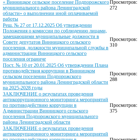
« Винницкое сельское поселение Подпорожского
Просмотров:
муниципального района Ленинградской
272
области» о выполнении иной оплачиваемой
работы
Реш. № 27 от 17.12.2025 Об утверждении
Положения о комиссии по соблюдению лицами,
замещающими муниципальные должности в
Просмотров:
Совете депутатов Винницкого сельского
310
поселения, должности муниципальной службы в
администрации Винницкого сельского
поселения ограниче
Пост. № 10 от 20.01.2025 Об утверждении Плана
противодействия коррупции в Винницком
Просмотров:
сельском поселении Подпорожского
288
муниципального района Ленинградской области
на 2025-2028 годы
ЗАКЛЮЧЕНИЕ о результатах проведения
антикоррупционного мониторинга мероприятий
по противодействию коррупции в
Просмотров:
Администрации Винницкого сельского
375
поселения Подпорожского муниципального
района Ленинградской области
ЗАКЛЮЧЕНИЕ о результатах проведения
антикоррупционного мониторинга мероприятий
по противодействию коррупции в
Просмотров: