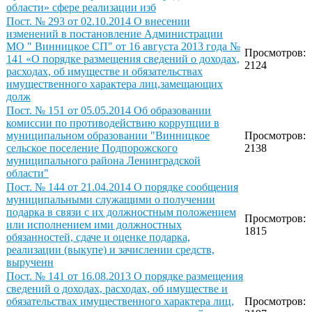
области» сфере реализации изб
Пост. № 293 от 02.10.2014 О внесении
изменений в постановление Администрации
МО " Винницкое СП" от 16 августа 2013 года №
Просмотров:
141 «О порядке размещения сведений о доходах,
2124
расходах, об имуществе и обязательствах
имущественного характера лиц,замещающих
долж
Пост. № 151 от 05.05.2014 Об образовании
комиссии по противодействию коррупции в
муниципальном образовании "Винницкое
Просмотров:
сельское поселение Подпорожского
2138
муниципального района Ленинградской
области"
Пост. № 144 от 21.04.2014 О порядке сообщения
муниципальными служащими о получении
подарка в связи с их должностным положением
Просмотров:
или исполнением ими должностных
1815
обязанностей, сдаче и оценке подарка,
реализации (выкупе) и зачислении средств,
вырученн
Пост. № 141 от 16.08.2013 О порядке размещения
сведений о доходах, расходах, об имуществе и
обязательствах имущественного характера лиц,
Просмотров: