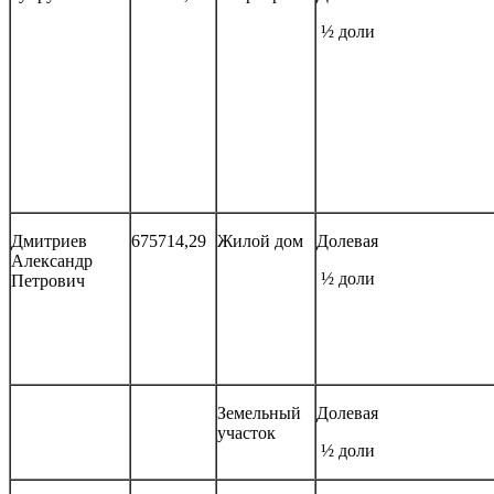
½ доли
Дмитриев
675714,29
Жилой дом
Долевая
Александр
½ доли
Петрович
Земельный
Долевая
участок
½ доли