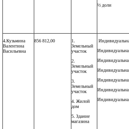
½ доли
4.Кузьмина
856 812,00
1.
Индивидуальн
Валентина
Земельный
Индивидуальна
Васильевна
участок
Индивидуальна
2.
Земельный
Индивидуальна
участок
Индивидуальна
3.
Земельный
Индивидуальна
участок
Индивидуальна
4. Жилой
дом
5. Здание
магазина