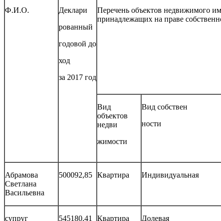
Ф.И.О.
Деклари
Перечень объектов недвижимого им
принадлежащих на праве собственн
рованный
годовой до
ход
за 2017 год
Вид
Вид собствен
объектов
ности
недви
жимости
Абрамова
500092,85
Квартира
Индивидуал
Светлана
Васильевна
супруг
545180,41
Квартира
Долевая