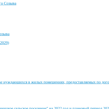
го Созыва
озыва
2029)
стве нуждающихся в жилых помещениях, предоставляемых по до
ицкое сельское поселение" на 2022 год и плановый период 202