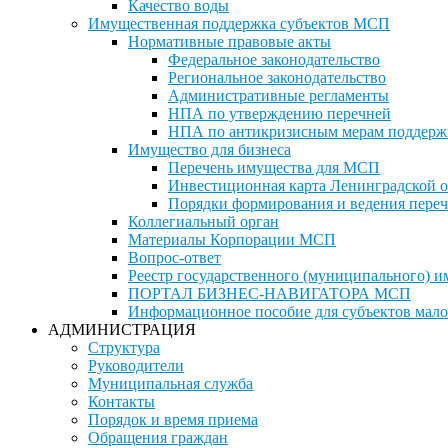
Качество воды
Имущественная поддержка субъектов МСП
Нормативные правовые акты
Федеральное законодательство
Региональное законодательство
Административные регламенты
НПА по утверждению перечней
НПА по антикризисным мерам поддерж
Имущество для бизнеса
Перечень имущества для МСП
Инвестиционная карта Ленинградской о
Порядки формирования и ведения переч
Коллегиальный орган
Материалы Корпорации МСП
Вопрос-ответ
Реестр государственного (муниципального) 
ПОРТАЛ БИЗНЕС-НАВИГАТОРА МСП
Информационное пособие для субъектов мало
АДМИНИСТРАЦИЯ
Структура
Руководители
Муниципальная служба
Контакты
Порядок и время приема
Обращения граждан