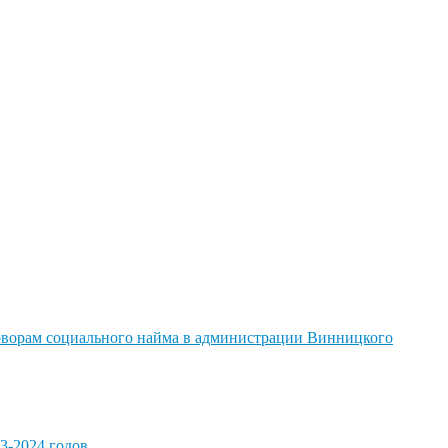
говорам социального найма в администрации Винницкого
3-2024 годов