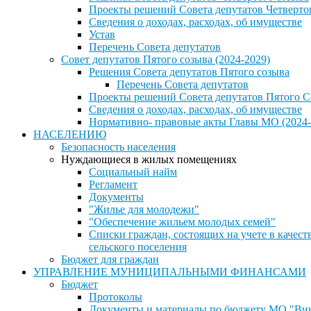
Проекты решений Совета депутатов Четверто
Сведения о доходах, расходах, об имуществе
Устав
Перечень Совета депутатов
Совет депутатов Пятого созыва (2024-2029)
Решения Совета депутатов Пятого созыва
Перечень Совета депутатов
Проекты решений Совета депутатов Пятого С
Сведения о доходах, расходах, об имуществе
Нормативно- правовые акты Главы МО (2024-
НАСЕЛЕНИЮ
Безопасность населения
Нуждающиеся в жилых помещениях
Социальный найм
Регламент
Документы
"Жилье для молодежи"
"Обеспечение жильем молодых семей"
Списки граждан, состоящих на учете в каче
сельского поселения
Бюджет для граждан
УПРАВЛЕНИЕ МУНИЦИПАЛЬНЫМИ ФИНАНСАМИ
Бюджет
Протоколы
Документы и материалы по бюджету МО "Винн