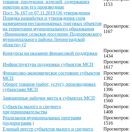
товаров, продукции, изделий, содержащих
1153
никотин или его производные
Пост. № 167 от 07.11.2019 Об утверждении
Порядка разработки и утверждения схем
размещения нестационарных торговых объектов
Просмотров:
на территории муниципального образования
1167
«Винницкое сельское поселение Подпорожского
муниципального района Ленинградской
области» (2
Просмотров:
Конкурсы на оказание финансовой поддержки
1434
Просмотров:
Инфраструктура поддержки субъектов МСП
1617
Финансово-экономическое состояние субъектов
Просмотров:
МСП
1392
Оборот товаров (работ, услуг), производимых
Просмотров:
субъектами МСП
1396
Просмотров:
Замещенные рабочие места в субъектах МСП
1560
Субъекты малого и среднего
Просмотров:
предпринимательства
1408
Реализация муниципальных программ
Просмотров:
(подпрограмм )
1516
Единый реестр субъектов малого и среднего
Просмотров: