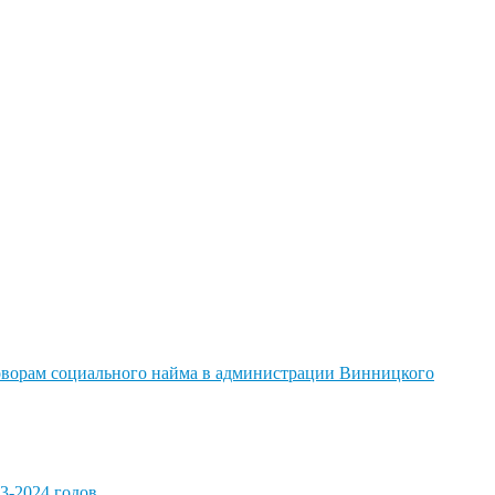
говорам социального найма в администрации Винницкого
3-2024 годов