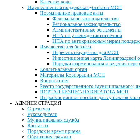
Качество воды
Имущественная поддержка субъектов МСП
Нормативные правовые акты
Федеральное законодательство
Региональное законодательство
Административные регламенты
НПА по утверждению перечней
НПА по антикризисным мерам поддерж
Имущество для бизнеса
Перечень имущества для МСП
Инвестиционная карта Ленинградской о
Порядки формирования и ведения переч
Коллегиальный орган
Материалы Корпорации МСП
Вопрос-ответ
Реестр государственного (муниципального) 
ПОРТАЛ БИЗНЕС-НАВИГАТОРА МСП
Информационное пособие для субъектов мало
АДМИНИСТРАЦИЯ
Структура
Руководители
Муниципальная служба
Контакты
Порядок и время приема
Обращения граждан