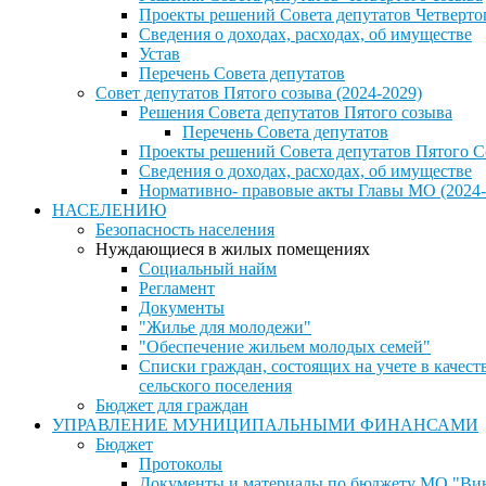
Проекты решений Совета депутатов Четверто
Сведения о доходах, расходах, об имуществе
Устав
Перечень Совета депутатов
Совет депутатов Пятого созыва (2024-2029)
Решения Совета депутатов Пятого созыва
Перечень Совета депутатов
Проекты решений Совета депутатов Пятого С
Сведения о доходах, расходах, об имуществе
Нормативно- правовые акты Главы МО (2024-
НАСЕЛЕНИЮ
Безопасность населения
Нуждающиеся в жилых помещениях
Социальный найм
Регламент
Документы
"Жилье для молодежи"
"Обеспечение жильем молодых семей"
Списки граждан, состоящих на учете в каче
сельского поселения
Бюджет для граждан
УПРАВЛЕНИЕ МУНИЦИПАЛЬНЫМИ ФИНАНСАМИ
Бюджет
Протоколы
Документы и материалы по бюджету МО "Винн