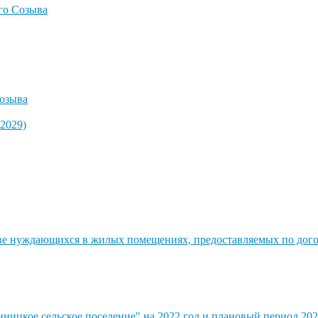
го Созыва
озыва
2029)
стве нуждающихся в жилых помещениях, предоставляемых по до
ицкое сельское поселение" на 2022 год и плановый период 202