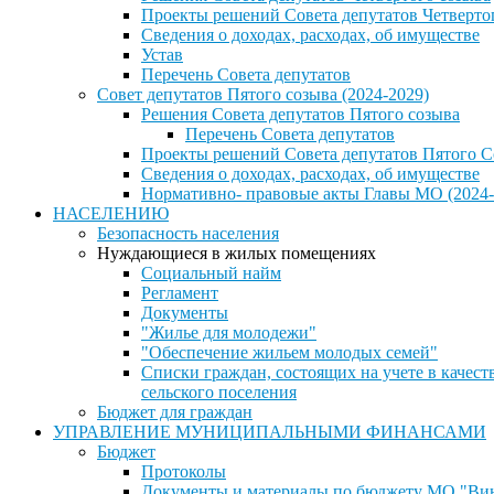
Проекты решений Совета депутатов Четверто
Сведения о доходах, расходах, об имуществе
Устав
Перечень Совета депутатов
Совет депутатов Пятого созыва (2024-2029)
Решения Совета депутатов Пятого созыва
Перечень Совета депутатов
Проекты решений Совета депутатов Пятого С
Сведения о доходах, расходах, об имуществе
Нормативно- правовые акты Главы МО (2024-
НАСЕЛЕНИЮ
Безопасность населения
Нуждающиеся в жилых помещениях
Социальный найм
Регламент
Документы
"Жилье для молодежи"
"Обеспечение жильем молодых семей"
Списки граждан, состоящих на учете в каче
сельского поселения
Бюджет для граждан
УПРАВЛЕНИЕ МУНИЦИПАЛЬНЫМИ ФИНАНСАМИ
Бюджет
Протоколы
Документы и материалы по бюджету МО "Винн