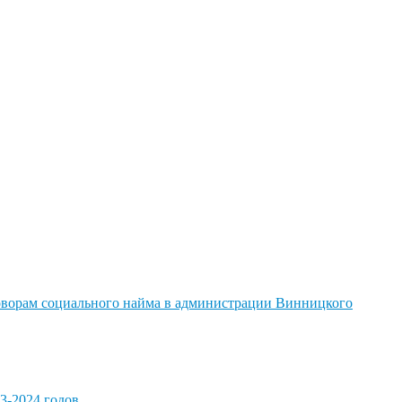
говорам социального найма в администрации Винницкого
3-2024 годов