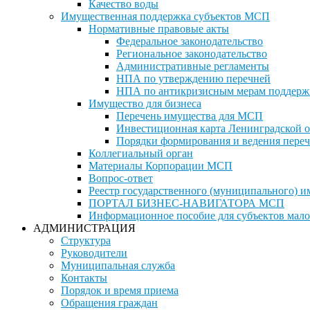
Качество воды
Имущественная поддержка субъектов МСП
Нормативные правовые акты
Федеральное законодательство
Региональное законодательство
Административные регламенты
НПА по утверждению перечней
НПА по антикризисным мерам поддерж
Имущество для бизнеса
Перечень имущества для МСП
Инвестиционная карта Ленинградской о
Порядки формирования и ведения переч
Коллегиальный орган
Материалы Корпорации МСП
Вопрос-ответ
Реестр государственного (муниципального) 
ПОРТАЛ БИЗНЕС-НАВИГАТОРА МСП
Информационное пособие для субъектов мало
АДМИНИСТРАЦИЯ
Структура
Руководители
Муниципальная служба
Контакты
Порядок и время приема
Обращения граждан