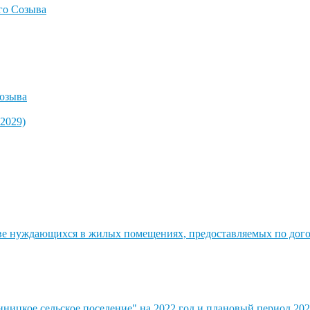
го Созыва
озыва
2029)
стве нуждающихся в жилых помещениях, предоставляемых по до
ицкое сельское поселение" на 2022 год и плановый период 202