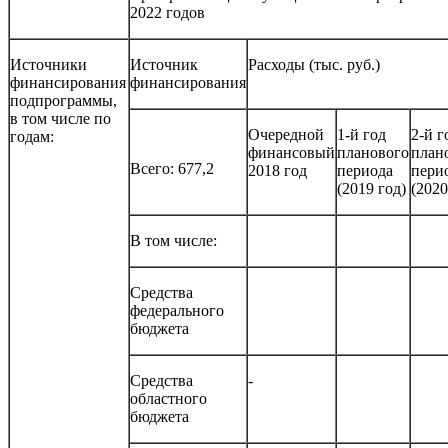
2022 годов
Источники
Источник
Расходы (тыс. руб.)
финансирования
финансирования
подпрограммы,
в том числе по
Очередной
1-й год
2-й г
годам:
финансовый
планового
план
Всего: 677,2
2018 год
периода
пери
(2019 год)
(2020
В том числе:
Средства
федерального
бюджета
Средства
-
областного
бюджета