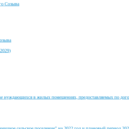
го Созыва
озыва
2029)
стве нуждающихся в жилых помещениях, предоставляемых по до
ицкое сельское поселение" на 2022 год и плановый период 202