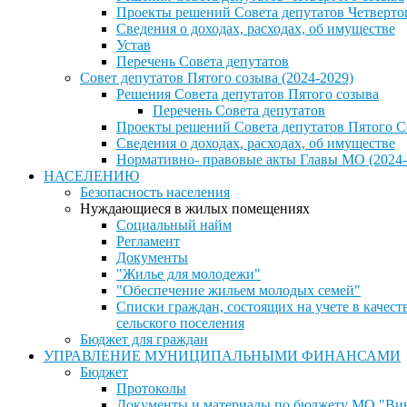
Проекты решений Совета депутатов Четверто
Сведения о доходах, расходах, об имуществе
Устав
Перечень Совета депутатов
Совет депутатов Пятого созыва (2024-2029)
Решения Совета депутатов Пятого созыва
Перечень Совета депутатов
Проекты решений Совета депутатов Пятого С
Сведения о доходах, расходах, об имуществе
Нормативно- правовые акты Главы МО (2024-
НАСЕЛЕНИЮ
Безопасность населения
Нуждающиеся в жилых помещениях
Социальный найм
Регламент
Документы
"Жилье для молодежи"
"Обеспечение жильем молодых семей"
Списки граждан, состоящих на учете в каче
сельского поселения
Бюджет для граждан
УПРАВЛЕНИЕ МУНИЦИПАЛЬНЫМИ ФИНАНСАМИ
Бюджет
Протоколы
Документы и материалы по бюджету МО "Винн