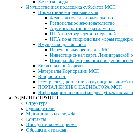
Качество воды
Имущественная поддержка субъектов МСП
Нормативные правовые акты
Федеральное законодательство
Региональное законодательство
Административные регламенты
НПА по утверждению перечней
НПА по антикризисным мерам поддерж
Имущество для бизнеса
Перечень имущества для МСП
Инвестиционная карта Ленинградской о
Порядки формирования и ведения переч
Коллегиальный орган
Материалы Корпорации МСП
Вопрос-ответ
Реестр государственного (муниципального) 
ПОРТАЛ БИЗНЕС-НАВИГАТОРА МСП
Информационное пособие для субъектов мало
АДМИНИСТРАЦИЯ
Структура
Руководители
Муниципальная служба
Контакты
Порядок и время приема
Обращения граждан