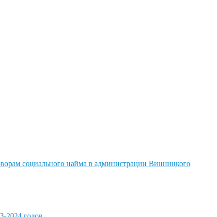
говорам социального найма в администрации Винницкого
3-2024 годов