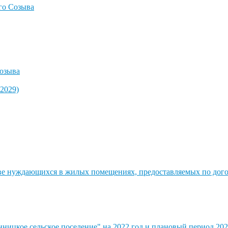
го Созыва
озыва
2029)
стве нуждающихся в жилых помещениях, предоставляемых по до
ицкое сельское поселение" на 2022 год и плановый период 202