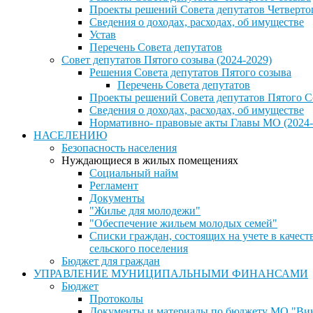
Проекты решений Совета депутатов Четверто
Сведения о доходах, расходах, об имуществе
Устав
Перечень Совета депутатов
Совет депутатов Пятого созыва (2024-2029)
Решения Совета депутатов Пятого созыва
Перечень Совета депутатов
Проекты решений Совета депутатов Пятого С
Сведения о доходах, расходах, об имуществе
Нормативно- правовые акты Главы МО (2024-
НАСЕЛЕНИЮ
Безопасность населения
Нуждающиеся в жилых помещениях
Социальный найм
Регламент
Документы
"Жилье для молодежи"
"Обеспечение жильем молодых семей"
Списки граждан, состоящих на учете в каче
сельского поселения
Бюджет для граждан
УПРАВЛЕНИЕ МУНИЦИПАЛЬНЫМИ ФИНАНСАМИ
Бюджет
Протоколы
Документы и материалы по бюджету МО "Винн