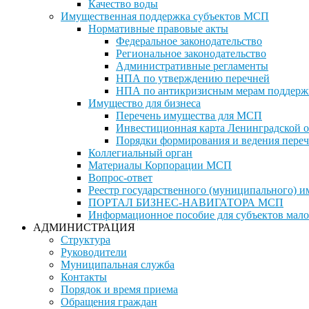
Качество воды
Имущественная поддержка субъектов МСП
Нормативные правовые акты
Федеральное законодательство
Региональное законодательство
Административные регламенты
НПА по утверждению перечней
НПА по антикризисным мерам поддерж
Имущество для бизнеса
Перечень имущества для МСП
Инвестиционная карта Ленинградской о
Порядки формирования и ведения переч
Коллегиальный орган
Материалы Корпорации МСП
Вопрос-ответ
Реестр государственного (муниципального) 
ПОРТАЛ БИЗНЕС-НАВИГАТОРА МСП
Информационное пособие для субъектов мало
АДМИНИСТРАЦИЯ
Структура
Руководители
Муниципальная служба
Контакты
Порядок и время приема
Обращения граждан