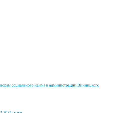
говорам социального найма в администрации Винницкого
3-2024 годов